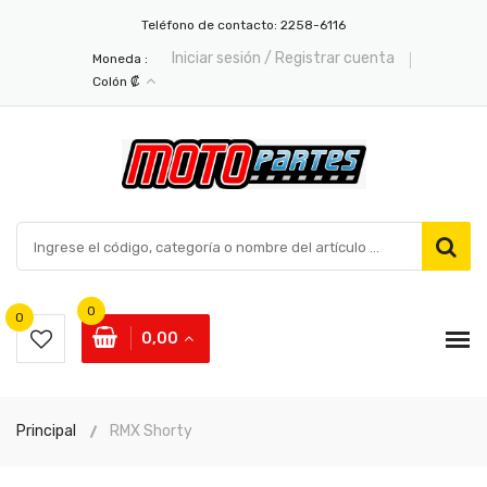
Teléfono de contacto:
2258-6116
Iniciar sesión / Registrar cuenta
Moneda :
Colón ₡
0
0
0,00
Principal
RMX Shorty