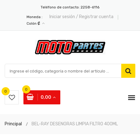
Teléfono de contacto:
2258-6116
Iniciar sesión / Registrar cuenta
Moneda :
Colón ₡
0
0
0,00
Principal
BEL-RAY DESENGRAS LIMPIA FILTRO 400ML