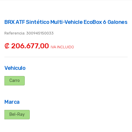
BRX ATF Sintético Multi-Vehicle EcoBox 6 Galones
Referencia:
300945150033
₡ 206.677,00
IVA INCLUIDO
Vehiculo
Carro
Marca
Bel-Ray