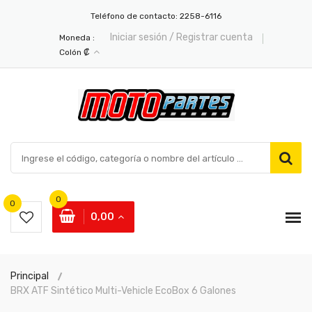
Teléfono de contacto:
2258-6116
Iniciar sesión / Registrar cuenta
Moneda :
Colón ₡
0
0
0,00
Principal
BRX ATF Sintético Multi-Vehicle EcoBox 6 Galones