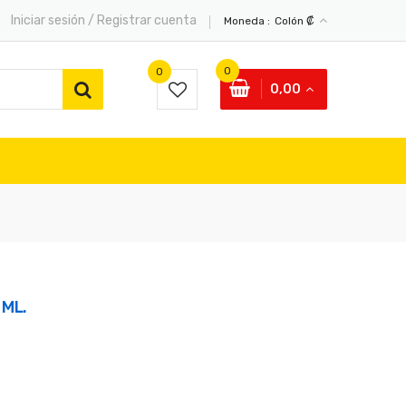
Iniciar sesión / Registrar cuenta
Moneda :
Colón ₡
0
0
0,00
 ML.