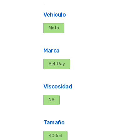
Vehiculo
Moto
Marca
Bel-Ray
Viscosidad
NA
Tamaño
400ml