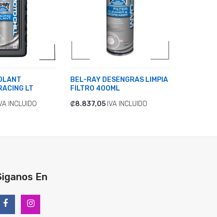
OLANT
BEL-RAY DESENGRAS LIMPIA
BEL-RAY 
RACING LT
FILTRO 400ML
TIEMPOS,
VA INCLUIDO
₡8.837,05
IVA INCLUIDO
₡32.205
R
ADICIONAR
ADICI
Siganos En