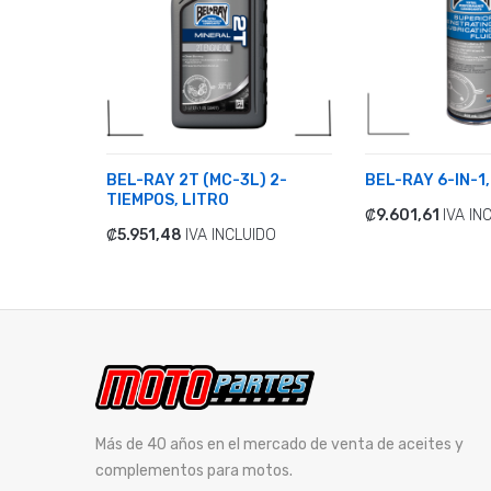
0 4-
BEL-RAY 2T (MC-3L) 2-
BEL-RAY 6-IN-1
TIEMPOS, LITRO
₡9.601,61
IVA IN
ADICIONAR
UIDO
₡5.951,48
IVA INCLUIDO
ADICIONAR
Más de 40 años en el mercado de venta de aceites y
complementos para motos.